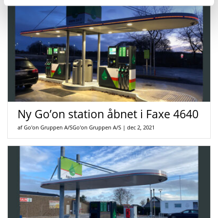
Ny Go’on station åbnet i Faxe 4640
af Go'on Gruppen A/SGo'on Gruppen A/S
|
dec 2, 2021