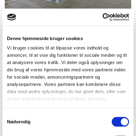
Ny station, samme lokation i
Klitmøller, 7700 Thisted
af Go'on Gruppen A/SGo'on Gruppen A/S
|
jun 13, 2022
Denne hjemmeside bruger cookies
Vi bruger cookies til at tilpasse vores indhold og
annoncer, til at vise dig funktioner til sociale medier og til
at analysere vores trafik. Vi deler også oplysninger om
din brug af vores hjemmeside med vores partnere inden
for sociale medier, annonceringspartnere og
analysepartnere. Vores partnere kan kombinere disse
data med andre oplysninger, du har givet dem, eller som
de har indsamlet fra din brug af deres tjenester.
Samtykkevalg
Nødvendig
Ny Go’on station åbnet i Taulov,
7000 Fredericia