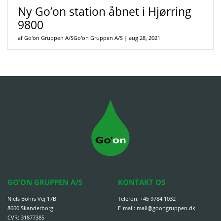
Ny Go’on station åbnet i Hjørring
9800
af Go'on Gruppen A/SGo'on Gruppen A/S
|
aug 28, 2021
GO’ON GRUPPEN A/S
KONTAKT OS
Niels Bohrs Vej 17B
Telefon:
+45 9784 1032
8660 Skanderborg
E-mail:
mail@goongruppen.dk
CVR: 31877385