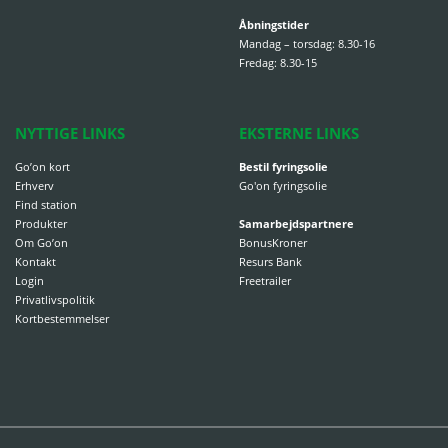
Åbningstider
Mandag – torsdag: 8.30-16
Fredag: 8.30-15
NYTTIGE LINKS
EKSTERNE LINKS
Go’on kort
Bestil fyringsolie
Erhverv
Go'on fyringsolie
Find station
Produkter
Samarbejdspartnere
Om Go’on
BonusKroner
Kontakt
Resurs Bank
Login
Freetrailer
Privatlivspolitik
Kortbestemmelser