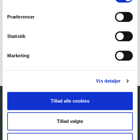
Er AdBlue farligt
Præferencer
Bestil eller hent tilbud ved at kontakte:
Salgsafdelingen
Statistik
Telefon:
+45 9784 1032
E-mail:
salg@goongruppen.dk
Marketing
HENT TILBUD
Vis detaljer
Tillad alle cookies
Tillad valgte