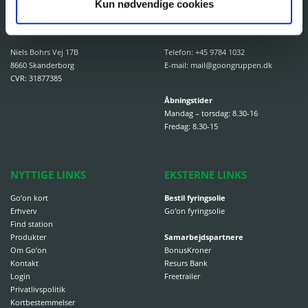
Kun nødvendige cookies
GO’ON GRUPPEN A/S
KONTAKT OS
Niels Bohrs Vej 17B
Telefon:
+45 9784 1032
8660 Skanderborg
E-mail:
mail@goongruppen.dk
CVR: 31877385
Åbningstider
Mandag – torsdag: 8.30-16
Fredag: 8.30-15
NYTTIGE LINKS
EKSTERNE LINKS
Go’on kort
Bestil fyringsolie
Erhverv
Go'on fyringsolie
Find station
Produkter
Samarbejdspartnere
Om Go’on
BonusKroner
Kontakt
Resurs Bank
Login
Freetrailer
Privatlivspolitik
Kortbestemmelser