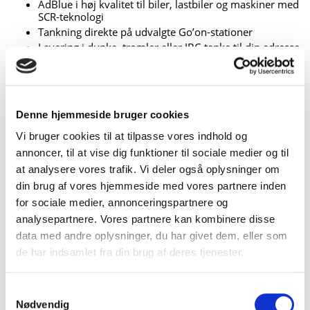
AdBlue i høj kvalitet til biler, lastbiler og maskiner med
SCR-teknologi
Tankning direkte på udvalgte Go’on-stationer
Levering i dunke, tromler eller IBC-tanke til din adresse
Konkurrencedygtige priser og nem bestilling
Ofte stillede spørgsmål om AdBlue
Denne hjemmeside bruger cookies
Vi bruger cookies til at tilpasse vores indhold og
Hvad er AdBlue
annoncer, til at vise dig funktioner til sociale medier og til
at analysere vores trafik. Vi deler også oplysninger om
Kan jeg selv fylde AdBlue på bilen
din brug af vores hjemmeside med vores partnere inden
for sociale medier, annonceringspartnere og
Hvad sker der, hvis jeg løber tør for AdBlue
analysepartnere. Vores partnere kan kombinere disse
Hvor meget AdBlue bruger min bil
data med andre oplysninger, du har givet dem, eller som
de har indsamlet fra din brug af deres tjenester.
Må jeg bruge hvilken som helst AdBlue
Samtykkevalg
Hvor kan jeg købe AdBlue hos Go’on
Nødvendig