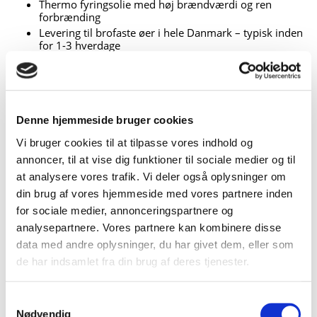
Thermo fyringsolie med høj brændværdi og ren
forbrænding
Levering til brofaste øer i hele Danmark – typisk inden
for 1-3 hverdage
Privatkunder kan nemt bestille online via
goonfyringsolie.dk
Erhvervskunder kan bestille via telefon eller e-mail og
få skræddersyede aftaler
Skarpe priser og personlig rådgivning
Denne hjemmeside bruger cookies
Vi bruger cookies til at tilpasse vores indhold og
Ofte stillede spørgsmål om Fyringsolie
annoncer, til at vise dig funktioner til sociale medier og til
at analysere vores trafik. Vi deler også oplysninger om
din brug af vores hjemmeside med vores partnere inden
Hvordan bestiller jeg fyringsolie som
for sociale medier, annonceringspartnere og
privatkunde
analysepartnere. Vores partnere kan kombinere disse
data med andre oplysninger, du har givet dem, eller som
Hvordan bestiller jeg som erhvervskunde
de har indsamlet fra din brug af deres tjenester.
Hvad er thermo fyringsolie
Samtykkevalg
Tilbyder I frostsikret fyringsolie
Nødvendig