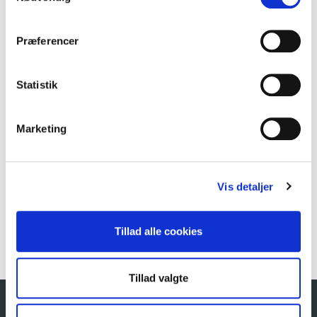
Hvor hurtigt kan I levere
Præferencer
Tilbyder I også fyringsolie til landbrug eller
boligforeninger
Statistik
Hvordan opbevarer jeg fyringsolie korrekt
Marketing
Bestil eller hent tilbud ved at kontakte:
Salgsafdelingen
Telefon:
+45 9784 1032
Vis detaljer
E-mail:
salg@goongruppen.dk
HENT TILBUD
Tillad alle cookies
Tillad valgte