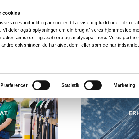
 cookies
ON
FIND
PRISER
LEVERING
PRODUKTE
RT
STATION
passe vores indhold og annoncer, til at vise dig funktioner til soci
fik. Vi deler også oplysninger om din brug af vores hjemmeside m
 medier, annonceringspartnere og analysepartnere. Vores partne
ndre oplysninger, du har givet dem, eller som de har indsamlet 
GO’ON KORT
Præferencer
Statistik
Marketing
VAT
ER