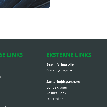
GE LINKS
EKSTERNE LINKS
Bestil fyringsolie
Go'on fyringsolie
n
Samarbejdspartnere
BonusKroner
Resurs Bank
Freetrailer
litik