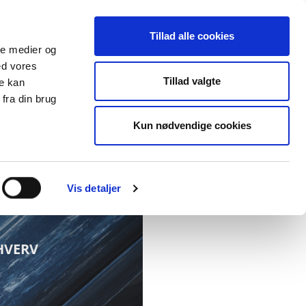
KUNDE
GLEMT
OM
Tillad alle cookies
R
KVITTERING
GO’ON
LOGIN
ale medier og
ed vores
Tillad valgte
re kan
fra din brug
Kun nødvendige cookies
Vis detaljer
HVERV