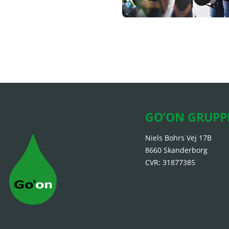
GO’ON GRUPP
Niels Bohrs Vej 17B
8660 Skanderborg
CVR: 31877385