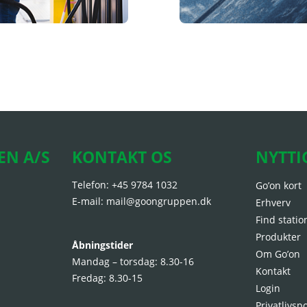
EN A/S
KONTAKT OS
NYTTI
Telefon:
+45 9784 1032
Go’on kort
E-mail:
mail@goongruppen.dk
Erhverv
Find statio
Produkter
Åbningstider
Om Go’on
Mandag – torsdag: 8.30-16
Kontakt
Fredag: 8.30-15
Login
Privatlivspo