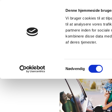
Denne hjemmeside bruger
GO’
HOLDER DE LOKALE KØRENDE
KO
Vi bruger cookies til at til
til at analysere vores tra
partnere inden for sociale
kombinere disse data med a
af deres tjenester.
Samtykkevalg
Nødvendig
PRI