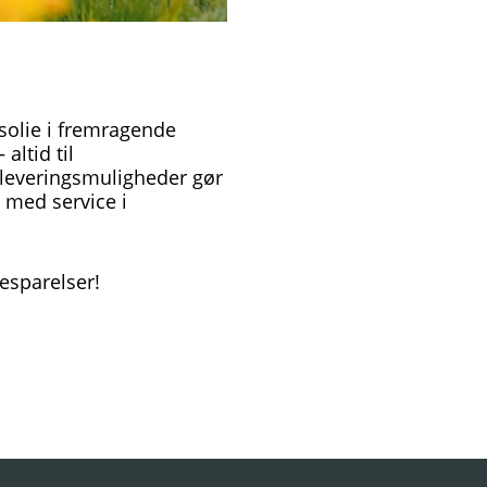
gsolie i fremragende
altid til
e leveringsmuligheder gør
 med service i
besparelser!