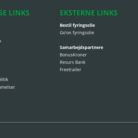
GE LINKS
EKSTERNE LINKS
Bestil fyringsolie
Go'on fyringsolie
n
Samarbejdspartnere
BonusKroner
Resurs Bank
Freetrailer
litik
mmelser