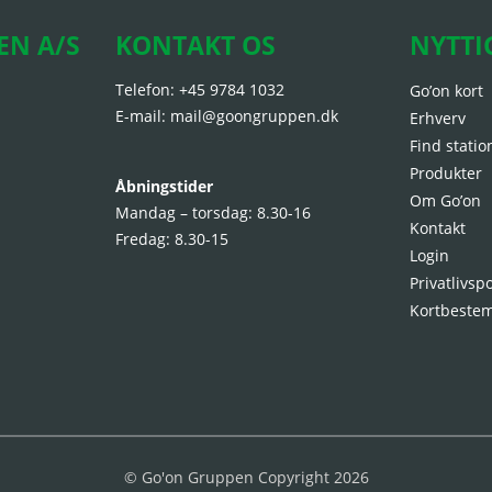
EN A/S
KONTAKT OS
NYTTI
Telefon:
+45 9784 1032
Go’on kort
E-mail:
mail@goongruppen.dk
Erhverv
Find statio
Produkter
Åbningstider
Om Go’on
Mandag – torsdag: 8.30-16
Kontakt
Fredag: 8.30-15
Login
Privatlivspo
Kortbeste
© Go'on Gruppen Copyright 2026