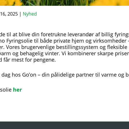
 16, 2025
|
Nyhed
e til at blive din foretrukne leverandør af billig fyrin
rmo Fyringsolie til både private hjem og virksomheder – 
r. Vores brugervenlige bestillingssystem og fleksibl
 varm og behagelig vinter. Vi kombinerer skarpe priser
id får mest for pengene.
 i dag hos Go’on – din pålidelige partner til varme og 
solie
her