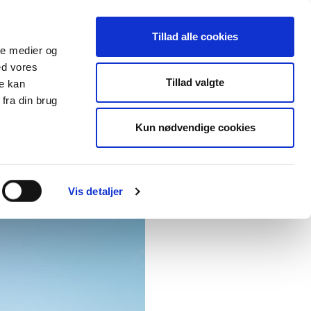
KUNDE
GLEMT
OM
Tillad alle cookies
R
KVITTERING
GO’ON
LOGIN
ale medier og
ed vores
Tillad valgte
re kan
fra din brug
Kun nødvendige cookies
’ON!
Vis detaljer