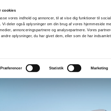
 cookies
ON
FIND
PRISER
LEVERING
PRODUKTE
RT
STATION
passe vores indhold og annoncer, til at vise dig funktioner til soci
fik. Vi deler også oplysninger om din brug af vores hjemmeside m
 medier, annonceringspartnere og analysepartnere. Vores partne
ndre oplysninger, du har givet dem, eller som de har indsamlet 
D VARMEN TIL DEN BEDSTE PRIS MED GO
Præferencer
Statistik
Marketing