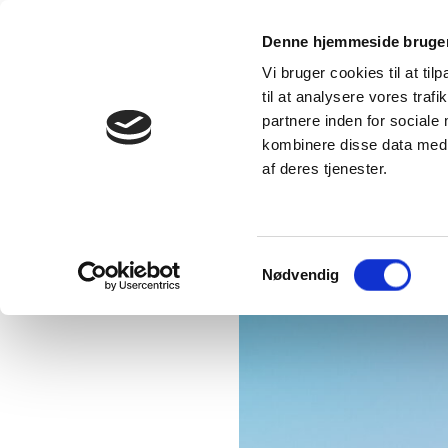
Denne hjemmeside bruger
GO’
HOLDER DE LOKALE KØRENDE
KO
Vi bruger cookies til at til
til at analysere vores tra
partnere inden for sociale
kombinere disse data med a
af deres tjenester.
Se flere Nyheder
her
HOL
Samtykkevalg
Nødvendig