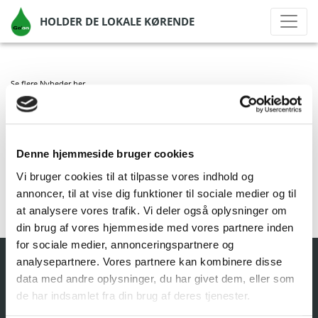
HOLDER DE LOKALE KØRENDE
Se flere Nyheder
her
GO’ON VEGGER
Denne hjemmeside bruger cookies
af Go'on Gruppen A/S
|
jul 6, 2021
|
Vi bruger cookies til at tilpasse vores indhold og
annoncer, til at vise dig funktioner til sociale medier og til
at analysere vores trafik. Vi deler også oplysninger om
din brug af vores hjemmeside med vores partnere inden
for sociale medier, annonceringspartnere og
analysepartnere. Vores partnere kan kombinere disse
data med andre oplysninger, du har givet dem, eller som
de har indsamlet fra din brug af deres tjenester.