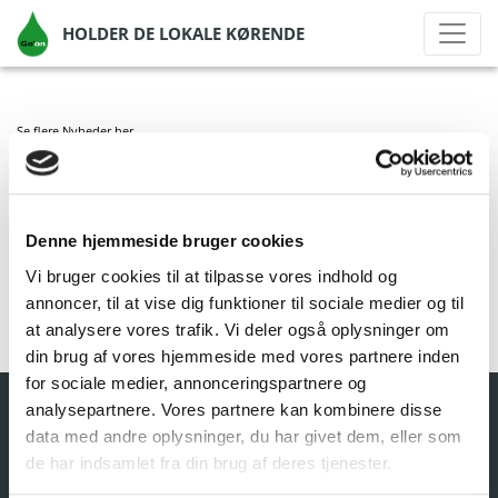
HOLDER DE LOKALE KØRENDE
Se flere Nyheder
her
GO’ON AAGERUP
Denne hjemmeside bruger cookies
af Go'on Gruppen A/S
|
okt 1, 2020
|
Vi bruger cookies til at tilpasse vores indhold og
annoncer, til at vise dig funktioner til sociale medier og til
at analysere vores trafik. Vi deler også oplysninger om
din brug af vores hjemmeside med vores partnere inden
for sociale medier, annonceringspartnere og
analysepartnere. Vores partnere kan kombinere disse
data med andre oplysninger, du har givet dem, eller som
de har indsamlet fra din brug af deres tjenester.