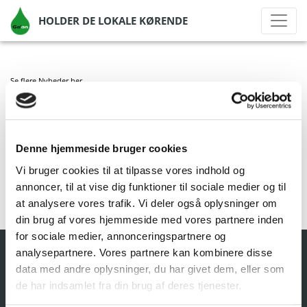
HOLDER DE LOKALE KØRENDE
Se flere Nyheder
her
GO’ON FRØSLEV
Denne hjemmeside bruger cookies
af Go'on Gruppen A/S
|
jun 28, 2021
|
Vi bruger cookies til at tilpasse vores indhold og
annoncer, til at vise dig funktioner til sociale medier og til
at analysere vores trafik. Vi deler også oplysninger om
din brug af vores hjemmeside med vores partnere inden
for sociale medier, annonceringspartnere og
analysepartnere. Vores partnere kan kombinere disse
data med andre oplysninger, du har givet dem, eller som
de har indsamlet fra din brug af deres tjenester.