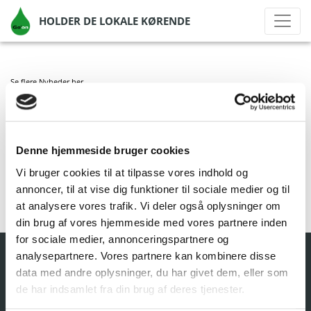
HOLDER DE LOKALE KØRENDE
Se flere Nyheder
her
GO’ON HERLEV
Denne hjemmeside bruger cookies
af Go'on Gruppen A/S
|
okt 1, 2020
|
Vi bruger cookies til at tilpasse vores indhold og
annoncer, til at vise dig funktioner til sociale medier og til
at analysere vores trafik. Vi deler også oplysninger om
din brug af vores hjemmeside med vores partnere inden
for sociale medier, annonceringspartnere og
analysepartnere. Vores partnere kan kombinere disse
data med andre oplysninger, du har givet dem, eller som
de har indsamlet fra din brug af deres tjenester.