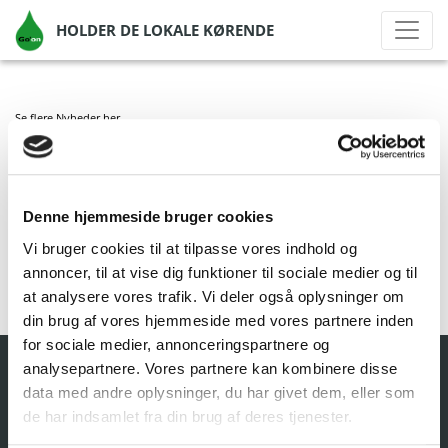
HOLDER DE LOKALE KØRENDE
Se flere Nyheder
her
GO’ON JUNGET
Denne hjemmeside bruger cookies
af Go'on Gruppen A/S
|
okt 1, 2020
|
Vi bruger cookies til at tilpasse vores indhold og
annoncer, til at vise dig funktioner til sociale medier og til
at analysere vores trafik. Vi deler også oplysninger om
din brug af vores hjemmeside med vores partnere inden
for sociale medier, annonceringspartnere og
analysepartnere. Vores partnere kan kombinere disse
data med andre oplysninger, du har givet dem, eller som
de har indsamlet fra din brug af deres tjenester.