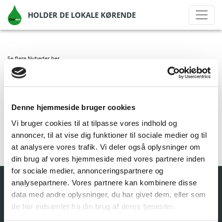
HOLDER DE LOKALE KØRENDE
Se flere Nyheder
her
GO’ON LØJT KIRKEBY
Denne hjemmeside bruger cookies
af Go'on Gruppen A/S
|
okt 1, 2020
|
Vi bruger cookies til at tilpasse vores indhold og
annoncer, til at vise dig funktioner til sociale medier og til
at analysere vores trafik. Vi deler også oplysninger om
din brug af vores hjemmeside med vores partnere inden
for sociale medier, annonceringspartnere og
analysepartnere. Vores partnere kan kombinere disse
data med andre oplysninger, du har givet dem, eller som
de har indsamlet fra din brug af deres tjenester.