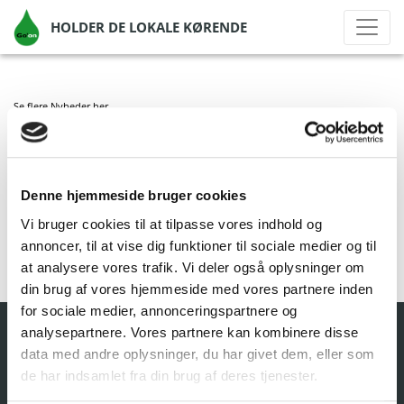
HOLDER DE LOKALE KØRENDE
Se flere Nyheder
her
GO’ON NR. NISSUM
Denne hjemmeside bruger cookies
af Go'on Gruppen A/S
|
okt 1, 2020
|
Vi bruger cookies til at tilpasse vores indhold og
annoncer, til at vise dig funktioner til sociale medier og til
at analysere vores trafik. Vi deler også oplysninger om
din brug af vores hjemmeside med vores partnere inden
for sociale medier, annonceringspartnere og
analysepartnere. Vores partnere kan kombinere disse
data med andre oplysninger, du har givet dem, eller som
de har indsamlet fra din brug af deres tjenester.