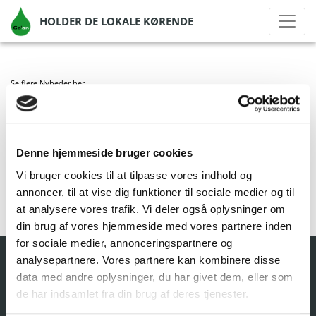
HOLDER DE LOKALE KØRENDE
Se flere Nyheder
her
GO’ON SALLERUP
Denne hjemmeside bruger cookies
af Go'on Gruppen A/S
|
aug 5, 2024
|
Vi bruger cookies til at tilpasse vores indhold og
annoncer, til at vise dig funktioner til sociale medier og til
at analysere vores trafik. Vi deler også oplysninger om
din brug af vores hjemmeside med vores partnere inden
for sociale medier, annonceringspartnere og
analysepartnere. Vores partnere kan kombinere disse
data med andre oplysninger, du har givet dem, eller som
de har indsamlet fra din brug af deres tjenester.