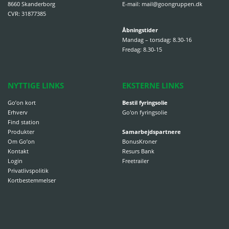
8660 Skanderborg
E-mail:
mail@goongruppen.dk
CVR: 31877385
Åbningstider
Mandag – torsdag: 8.30-16
Fredag: 8.30-15
NYTTIGE LINKS
EKSTERNE LINKS
Go’on kort
Bestil fyringsolie
Erhverv
Go'on fyringsolie
Find station
Produkter
Samarbejdspartnere
Om Go’on
BonusKroner
Kontakt
Resurs Bank
Login
Freetrailer
Privatlivspolitik
Kortbestemmelser