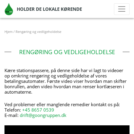
HOLDER DE LOKALE KØRENDE
Hjem
/
Rengøring og vedligeholdelse
RENGØRING OG VEDLIGEHOLDELSE
Kære stationspassere, på denne side har vi lagt to videoer
op omkring rengøring og vedligeholdelse af vores
betalingsautomater. Første video viser hvordan man skifter
bonrullen, anden video hvordan man renser kortlæseren i
automaterne.
Ved problemer eller manglende remedier kontakt os på:
Telefon:
+45 8657 0539
E-mail:
drift@goongruppen.dk