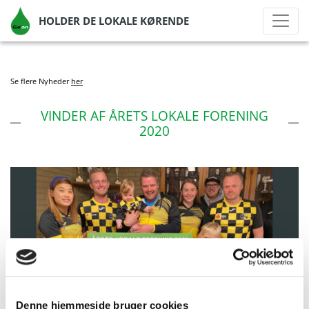
HOLDER DE LOKALE KØRENDE
Se flere Nyheder
her
VINDER AF ÅRETS LOKALE FORENING
2020
Denne hjemmeside bruger cookies
af Go'on Gruppen A/S
|
feb 26, 2021
|
Lokal støtte