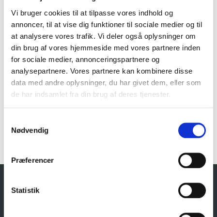
Vi bruger cookies til at tilpasse vores indhold og
annoncer, til at vise dig funktioner til sociale medier og til
Konkurrencen af Årets Lokale Forening 2020 er slut.
Vinderen ser du her, Vorupør Boldklub. Stort tillykke!
at analysere vores trafik. Vi deler også oplysninger om
din brug af vores hjemmeside med vores partnere inden
Hvert år hylder vi de mange foreninger, der skaber liv og
for sociale medier, annonceringspartnere og
sammenhold i det lokale Danmark. Og belønner Årets
analysepartnere. Vores partnere kan kombinere disse
Lokale Forening med 100.000 kroner. Derudover belønnes
yderligere 19 foreninger med enten 50.000, 15.000, 5.000
data med andre oplysninger, du har givet dem, eller som
eller 2.500 kr. Endelig er der 25.000 kr. til en regional vinder
de har indsamlet fra din brug af deres tjenester.
i hver af de 5 regioner.
Se mere på:
www.støtdelokale.nu/forening
Samtykkevalg
Nødvendig
Præferencer
Statistik