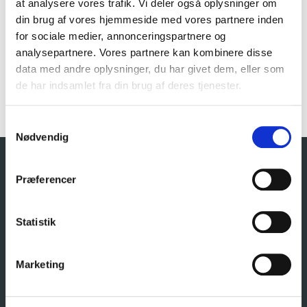
at analysere vores trafik. Vi deler også oplysninger om
din brug af vores hjemmeside med vores partnere inden
for sociale medier, annonceringspartnere og
Go’on har åbnet ny station i Hjerm. Dermed kommer vi op
på 173 stationer fordelt i hele Danmark.
analysepartnere. Vores partnere kan kombinere disse
Besøg stationen allerede i dag på
Vestre Hovedgade 36A,
data med andre oplysninger, du har givet dem, eller som
7560 Hjerm
.
de har indsamlet fra din brug af deres tjenester.
Samtykkevalg
Nødvendig
Præferencer
Statistik
Marketing
GO’ON GRUPPEN A/S
KONTAKT OS