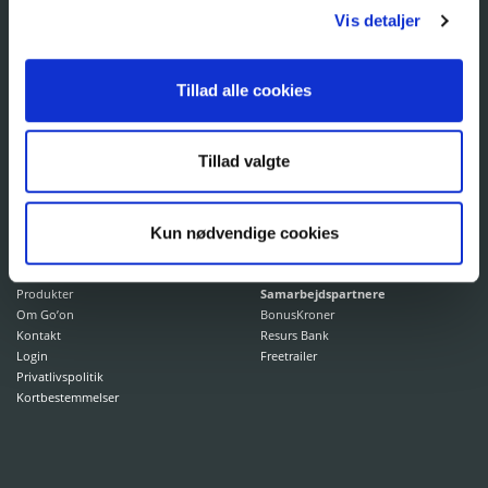
Niels Bohrs Vej 17B
Telefon:
+45 9784 1032
Vis detaljer
8660 Skanderborg
E-mail:
mail@goongruppen.dk
CVR: 31877385
Åbningstider
Tillad alle cookies
Mandag – torsdag: 8.30-16
Fredag: 8.30-15
Tillad valgte
NYTTIGE LINKS
EKSTERNE LINKS
Kun nødvendige cookies
Go’on kort
Bestil fyringsolie
Erhverv
Go'on fyringsolie
Find station
Produkter
Samarbejdspartnere
Om Go’on
BonusKroner
Kontakt
Resurs Bank
Login
Freetrailer
Privatlivspolitik
Kortbestemmelser